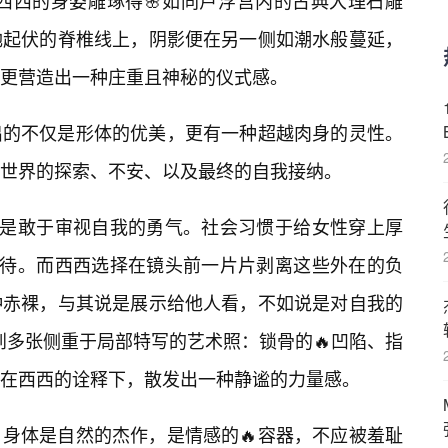
巧，将西西的身姿雕琢得🌸如同卢浮宫内的古典大理石雕
她起伏的脊椎线上，阴影便在另一侧如潮水般蔓延，
更营造出一种庄重且神秘的仪式感。
出的不仅是形体的优美，更有一种超越肉身的灵性。
世界的探索、不安、以及最终的自我接纳。
里，是敢于审视自我的勇气。社会习惯于给女性穿上厚
期待。而西西选择在镜头前一片片剥离这些外在的负
种赤裸，与其说是展示给他人看，不如说是对自我的
看到多张侧重于局部特写的艺术照：锁骨的🔥凹陷、指
在西西的诠释下，散发出一种静谧的力量感。
身体是自然的杰作，是情感的🔥容器，不应被羞耻