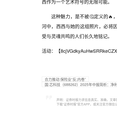
西作为一个艺术符号的无限可能。
这种魅力，是不被🤔定义的
河中，西西与她的这组照片，必将
受与灵魂共鸣的人们长久地铭记。
活动：【
8cjVGdkyAuHwSRRkeCZX
合力推动:保险业“反;内卷”
国:芯科技（688262）2025年中报简析：
声明：证券时报力求信息真实、准确，文章
下载“证券时报”官方APP，或关注官方微