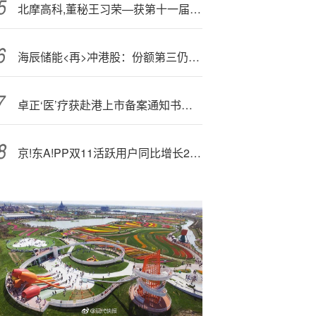
北摩高科,董秘王习荣—获第十一届金麒麟·金牌董秘责任先锋奖
海辰储能<再>冲港股：份额第三仍不乐观，与宁德时代司法案愈演愈烈
卓正‘医’疗获赴港上市备案通知书：覆盖城市最多的私立中高端综合医疗机构
京!东A!PP双11活跃用户同比增长24.7%