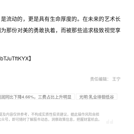
，是流动的，更是具有生命厚度的。在未来的艺术长
因为那份对美的勇敢执着，而被那些追求极致视觉享
bTJuTftKYX
】
责任编辑： 王宁
净利润同比下降4.66%，三费占比上升明显
光明:乳业徘徊低谷
提及内容仅供参考，不构成实质性投资建议，据此操作风险自担
信公众号，即可随时了解股市动态，洞察政策信息，把握财富机会。