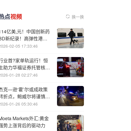
热点
视频
换一换
114亿美,元！中国创新药
BD新纪录！高弹性港股
通创新药
2026-02-05 17:33:46
ETF（520880）热度飙
升
行业首?家单轨运行！恒
生助力华福证券托管核心
系统全栈信创
2026-01-28 02:27:46
杰克—逊‘霍’尔或成政策
转折点，鲍威尔将谨慎表
态？
2026-01-26 05:30:46
Mo
eta Markets外汇:黄金
强势上涨背后的驱动力