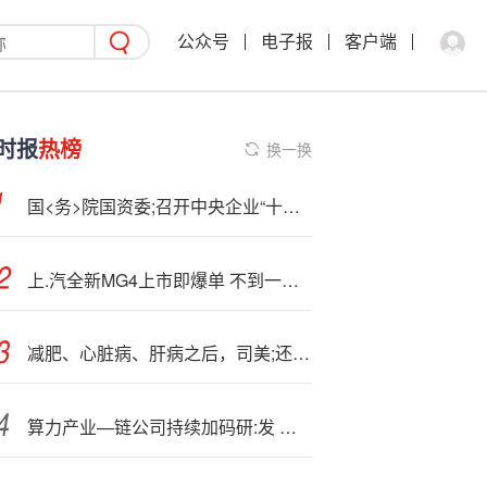
公众号
电子报
客户端
时报
热榜
换一换
国<务>院国资委;召开中央企业“十五五”规划工作座谈会
上.汽全新MG4上市即爆单 不到一小时大定突破10000台
减肥、心脏病、肝病之后，司美;还:能“抗痴呆”？诺和诺德“寄予厚望”
算力产业—链公司持续加码研:发 前三季度业绩高增长