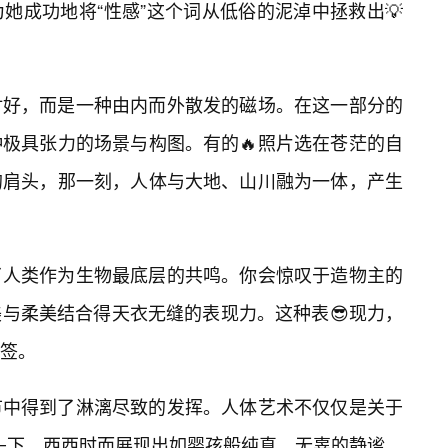
她成功地将“性感”这个词从低俗的泥淖中拯救出💡
讨好，而是一种由内而外散发的磁场。在这一部分的
种极具张力的场景与构图。有的🔥照片选在苍茫的自
的肩头，那一刻，人体与大地、山川融为一体，产生
了人类作为生物最底层的共鸣。你会惊叹于造物主的
与柔美结合得天衣无缝的表现力。这种表😎现力，
标签。
节中得到了淋漓尽致的发挥。人体艺术不仅仅是关于
镜头下，西西时而展现出如婴孩般纯真、无辜的静谧，