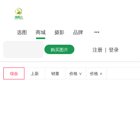
选图
商城
摄影
品牌
注册
|
登录
购买图片
综合
上新
销量
价格 ∨
价格 ∧